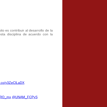
o es contribuir al desarrollo de la
esta disciplina de acuerdo con la
/t.co/y3ZeClLaDX
RO_mx
@UNAM_FCPyS