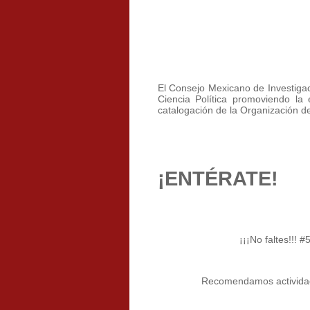
El Consejo Mexicano de Investigaci
Ciencia Política promoviendo la 
catalogación de la Organización 
¡ENTÉRATE!
¡¡¡No faltes!!! 
Recomendamos activida