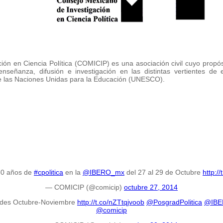
ón en Ciencia Política (COMICIP) es una asociación civil cuyo propósit
enseñanza, difusión e investigación en las distintas vertientes de 
de las Naciones Unidas para la Educación (UNESCO).
#50 años de
#cpolitica
en la
@IBERO_mx
del 27 al 29 de Octubre
http:/
— COMICIP (@comicip)
octubre 27, 2014
des Octubre-Noviembre
http://t.co/nZTtqjvoob
@PosgradPolitica
@IBE
@comicip